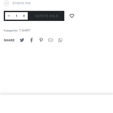
STOKTA YOK
SEPETE EKLE
Kategoriler:
T-SHIRT
SHARE
SELECT OPTIONS
From
₺
849,00