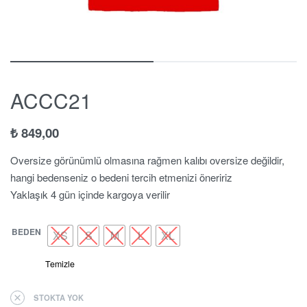
ACCC21
₺
849,00
Oversize görünümlü olmasına rağmen kalıbı oversize değildir,
hangi bedenseniz o bedeni tercih etmenizi öneririz
Yaklaşık 4 gün içinde kargoya verilir
BEDEN
XS
S
M
L
XL
Temizle
STOKTA YOK