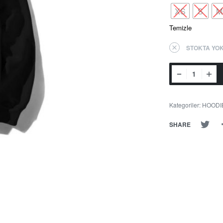
XS
S
M
Temizle
STOKTA YO
Kategoriler:
HOODI
SHARE