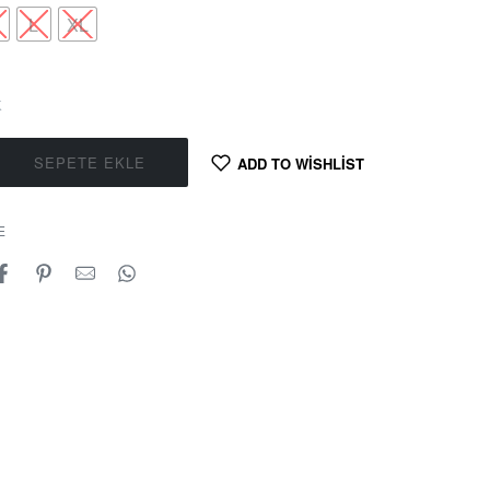
L
XL
K
SEPETE EKLE
ADD TO WISHLIST
E