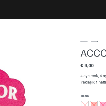
ACCC
₺
9,00
4 ayrı renk, 4 
Yaklaşık 1 hafta 
₺
199,00
₺
49,00
RENK