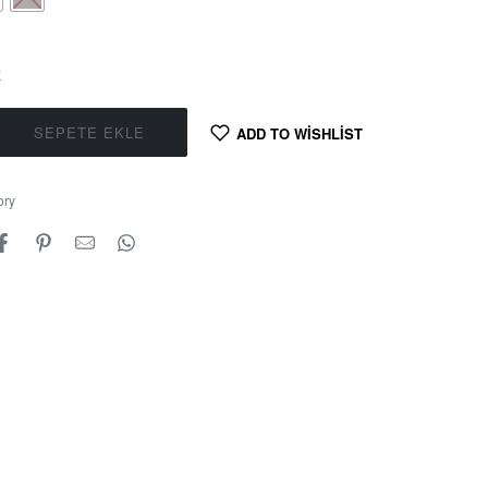
K
SEPETE EKLE
ADD TO WISHLIST
ory